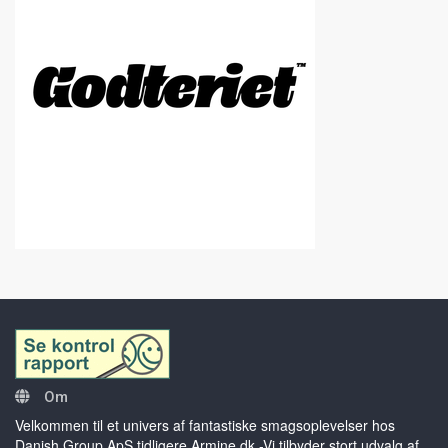
Om
Velkommen til et univers af fantastiske smagsoplevelser hos
Danish Group ApS tidligere Armine.dk -Vi tilbyder stort udvalg af