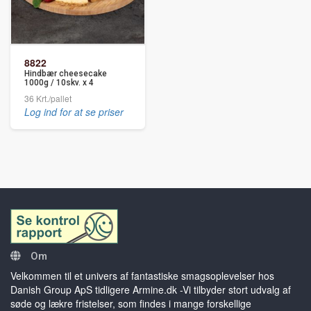
8822
Hindbær cheesecake
1000g / 10skv. x 4
36 Krt./pallet
Log ind for at se priser
Om
Velkommen til et univers af fantastiske smagsoplevelser hos
Danish Group ApS tidligere Armine.dk -Vi tilbyder stort udvalg af
søde og lækre fristelser, som findes i mange forskellige