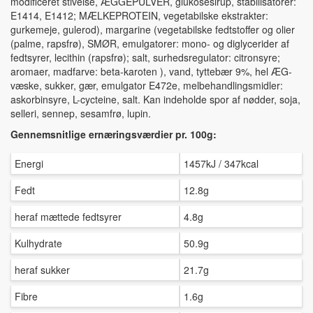
modificeret stivelse, ÆGGEPULVER, glukosesirup, stabilisatorer:
E1414, E1412; MÆLKEPROTEIN, vegetabilske ekstrakter:
gurkemeje, gulerod), margarine (vegetabilske fedtstoffer og olier
(palme, rapsfrø), SMØR, emulgatorer: mono- og diglycerider af
fedtsyrer, lecithin (rapsfrø); salt, surhedsregulator: citronsyre;
aromaer, madfarve: beta-karoten ), vand, tyttebær 9%, hel ÆG-
væske, sukker, gær, emulgator E472e, melbehandlingsmidler:
askorbinsyre, L-cycteine, salt. Kan indeholde spor af nødder, soja,
selleri, sennep, sesamfrø, lupin.
Gennemsnitlige ernæringsværdier pr. 100g:
Energi
1457kJ / 347kcal
Fedt
12.8g
heraf mættede fedtsyrer
4.8g
Kulhydrate
50.9g
heraf sukker
21.7g
Fibre
1.6g