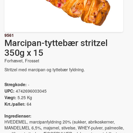
9561
Marcipan-tyttebær stritzel
350g x 15
Forhævet, Frosset
Stritzel med marcipan og tyttebær fyldning.
Stregkode:
-
UPC:
4742696003045
Vægt:
5.25 Kg
Krt./pallet:
64
Ingredienser:
HVEDEMEL, marcipanfyldning 20% (sukker, abrikoskerner,
MANDELMEL 6,5%, majsmel, stivelse, WHEY-pulver, palmeolie,