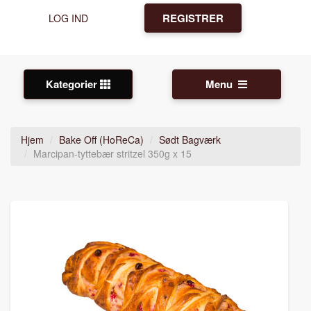
REGISTRER
LOG IND
Kategorier
Menu
Hjem
Bake Off (HoReCa)
Sødt Bagværk
Marcipan-tyttebær stritzel 350g x 15