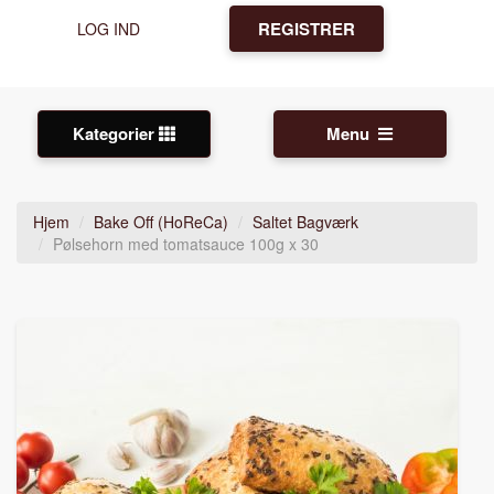
REGISTRER
LOG IND
Kategorier
Menu
Hjem
Bake Off (HoReCa)
Saltet Bagværk
Pølsehorn med tomatsauce 100g x 30