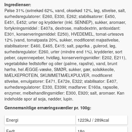
Ingredienser:
Pølse 31% (svinekød 62%, vand, oksekød 12%, løg, stivelse, salt,
surhedsregulatorer: E260, E330, E262; stabilisatorer: E450,
E451, E452; urter og krydderier (inkl. SENNEP), sukker, aromaer,
fortykningsmiddel : E407a, dextrose, maltodextrin, antioxidant:
E301, konserveringsmiddel: E250), HVEDEMEL, tomat-urtesovs
12% (vand, tomatpasta 20%, sukker, modificeret majsstivelse,
stabilisatorer: E460, E465, E415; salt, paprika , gulerod, løg,
surhedsregulator: E260, urter (mindre end 1%), krydderier, sort
peber, cayennepeber, hvidløg, konserveringsmidler: E202, E211),
vegetabilske fedtstoffer og olier (palme, rapsfrø), vand, brunt
hørfrø, hel ÆGGE-væske, SMØR, sukker, gær, solsikkeolie,
MÆLKEPROTEIN, SKUMMETMÆLKPULVER, modificeret
stivelse, emulgatorer: E471, E472e, E322; stabilisator: E407,
surhedsregulatorer: E330, E339ii; madfarve: E160a, rapsolie,
enzymer, melbehandlingsmidler: E300, E920; salt, aromaer. Kan
indeholde spor af soja, nødder, lupin.
Gennemsnitlige ernæringsværdier pr. 100g:
Energi
1223kJ / 289kcal
Fedt
18g