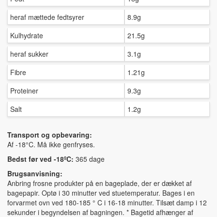
heraf mættede fedtsyrer
8.9g
Kulhydrate
21.5g
heraf sukker
3.1g
Fibre
1.21g
Proteiner
9.3g
Salt
1.2g
Transport og opbevaring:
Af -18°C. Må ikke genfryses.
Bedst før ved -18ºC:
365 dage
Brugsanvisning:
Anbring frosne produkter på en bageplade, der er dækket af
bagepapir. Optø i 30 minutter ved stuetemperatur. Bages i en
forvarmet ovn ved 180-185 ° C i 16-18 minutter. Tilsæt damp i 12
sekunder i begyndelsen af bagningen. * Bagetid afhænger af