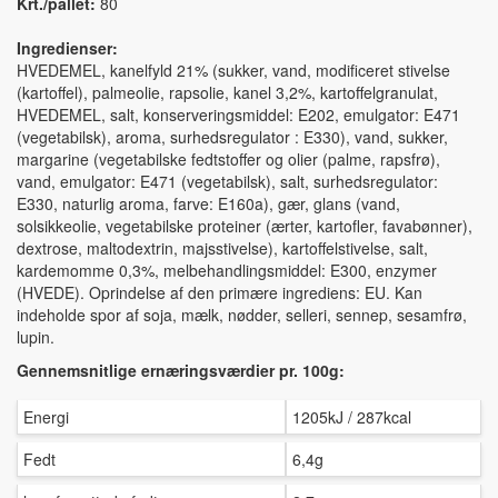
Krt./pallet:
80
Ingredienser:
HVEDEMEL, kanelfyld 21% (sukker, vand, modificeret stivelse
(kartoffel), palmeolie, rapsolie, kanel 3,2%, kartoffelgranulat,
HVEDEMEL, salt, konserveringsmiddel: E202, emulgator: E471
(vegetabilsk), aroma, surhedsregulator : E330), vand, sukker,
margarine (vegetabilske fedtstoffer og olier (palme, rapsfrø),
vand, emulgator: E471 (vegetabilsk), salt, surhedsregulator:
E330, naturlig aroma, farve: E160a), gær, glans (vand,
solsikkeolie, vegetabilske proteiner (ærter, kartofler, favabønner),
dextrose, maltodextrin, majsstivelse), kartoffelstivelse, salt,
kardemomme 0,3%, melbehandlingsmiddel: E300, enzymer
(HVEDE). Oprindelse af den primære ingrediens: EU. Kan
indeholde spor af soja, mælk, nødder, selleri, sennep, sesamfrø,
lupin.
Gennemsnitlige ernæringsværdier pr. 100g:
Energi
1205kJ / 287kcal
Fedt
6,4g