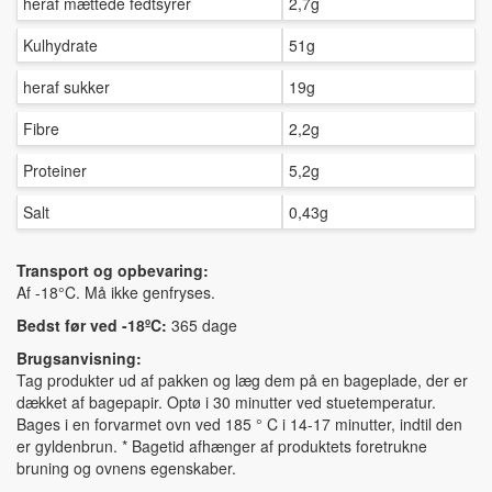
heraf mættede fedtsyrer
2,7g
Kulhydrate
51g
heraf sukker
19g
Fibre
2,2g
Proteiner
5,2g
Salt
0,43g
Transport og opbevaring:
Af -18°C. Må ikke genfryses.
Bedst før ved -18ºC:
365 dage
Brugsanvisning:
Tag produkter ud af pakken og læg dem på en bageplade, der er
dækket af bagepapir. Optø i 30 minutter ved stuetemperatur.
Bages i en forvarmet ovn ved 185 ° C i 14-17 minutter, indtil den
er gyldenbrun. * Bagetid afhænger af produktets foretrukne
bruning og ovnens egenskaber.