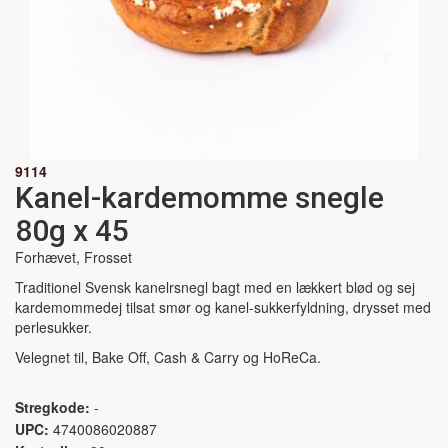
9114
Kanel-kardemomme snegle
80g x 45
Forhævet, Frosset
Traditionel Svensk kanelrsnegl bagt med en lækkert blød og sej
kardemommedej tilsat smør og kanel-sukkerfyldning, drysset med
perlesukker.
Velegnet til, Bake Off, Cash & Carry og HoReCa.
Stregkode:
-
UPC:
4740086020887