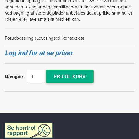
bageplade og bag i en forvarmet ovn ved 185 °C i 25 minutter
uden damp. Justér bageindstillingerne efter ovnens egenskaber.
Ved bagning af store dejplader anbefales det at prikke små huller
i dejen eller lave små snit med en kniv.
Forudbestilling (Leveringstid: kontakt os)
Log ind for at se priser
Mængde