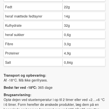
Fedt
22g
heraf mættede fedtsyrer
14g
Kulhydrate
32g
heraf sukker
0,6g
Fibre
3,0g
Proteiner
4,9g
Salt
0,84g
Transport og opbevaring:
Af -18°C. Må ikke genfryses.
Bedst før ved -18ºC:
365 dage
Brugsanvisning:
Optø dejen ved stuetemperatur i op til 2 timer eller ved +2…+6 °C
i 6 timer. Form herefter de ønskede produkter, læg dem på en