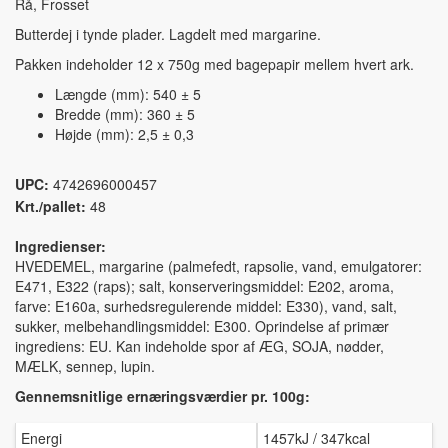
Rå, Frosset
Butterdej i tynde plader. Lagdelt med margarine.
Pakken indeholder 12 x 750g med bagepapir mellem hvert ark.
Længde (mm): 540 ± 5
Bredde (mm): 360 ± 5
Højde (mm): 2,5 ± 0,3
UPC:
4742696000457
Krt./pallet:
48
Ingredienser:
HVEDEMEL, margarine (palmefedt, rapsolie, vand, emulgatorer:
E471, E322 (raps); salt, konserveringsmiddel: E202, aroma,
farve: E160a, surhedsregulerende middel: E330), vand, salt,
sukker, melbehandlingsmiddel: E300. Oprindelse af primær
ingrediens: EU. Kan indeholde spor af ÆG, SOJA, nødder,
MÆLK, sennep, lupin.
Gennemsnitlige ernæringsværdier pr. 100g:
Energi
1457kJ / 347kcal