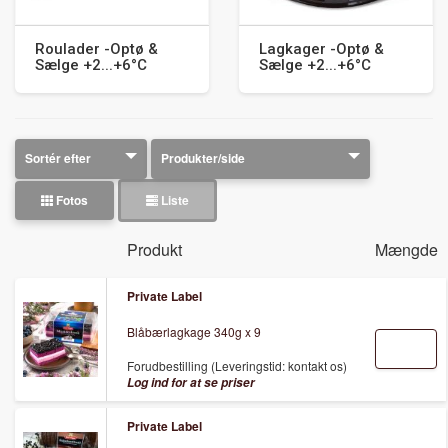
Roulader -Optø &
Lagkager -Optø &
Sælge +2...+6°C
Sælge +2...+6°C
Fotos
Liste
Produkt
Mængde
Private Label
Blåbærlagkage 340g x 9
Forudbestilling (Leveringstid: kontakt os)
Log ind for at se priser
Private Label