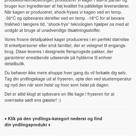
bruger kun ingredienser af høj kvalitet fra pålidelige leverandører.
Når kagen er produceret, shock-fryses vi kagen ved en temp.
-36°C og opbevares derefter ved en temp. -18°C for at bevare
friskhed i længere tid, ”shock-frys” teknologien hjælper os med at
undgår at bruge af unødvendige tilsætningsstoffer.
Vores frosne detailpakket kager produceres i en perfekt størrelse
til enkeltpersoner eller små familier, der er velegnet til engangs-
brug. Disse leveres i designede flersprogede pakker, der
garanterer enestående udseende på hylderne til enhver
detailbutik.
Du behøver ikke mere shoppe hver gang du vil forkæle dig selv.
Tag din yndlingskage ud af fryseren, optø den ved stuetemperatur
og nyd den når som helst og hvor som helst på dagen.
Det er altid klogt at opbevare en lille kage i fryseren for at
overraske sødt ens gæster! :)
♦ Klik på den yndlings-kategori nederst og find
din yndlingsprodukt ♦