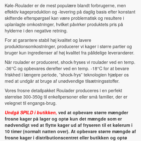
Køle-Roulader er de mest populære blandt forbrugerne, men
effektiv kageproduktion og -levering på daglig basis efter konstant
skiftende efterspørgsel kan være problematisk og resultere i
uplanlagte omkostninger, hvilket påvirker produktets pris på
hylderne i den negative retning.
For at garantere stabil høj kvalitet og lavere
produktionsomkostninger, producerer vi kager i større partier og
bruger kun ingredienser af høj kvalitet fra pålidelige leverandører.
Når roulader er produceret, shock-fryses vi roulader ved en temp.
-36°C og opbevares derefter ved en temp. -18°C for at bevare
friskhed i længere periode, ”shock-frys” teknologien hjælper os
med at undgår at bruge af unødvendige tilsætningsstoffer.
Vores frosne detailpakket Roulader produceres i en perfekt
størrelse 300-350g til enkeltpersoner eller små familier, der er
velegnet til engangs-brug.
Undgå SPILD i butikken,
ved at opbevare større mængder
frosne kager på lager og optø kun det mængde som er
nødvendigt ved at flytte kager ud af fryseren til et kølerum i
10 timer (normalt natten over). At opbevare større mængde af
frosne kager i distributionscentret eller butikken og optø